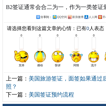
B2签证通常会合二为一，作为一类签证颁发
分享到：
QQ空间
新浪微博
人人网
开
请选择您看到这篇文章的心情：已有
0
人表态
0
0
0
0
0
支持
感动
惊讶
同情
流汗
上一篇：
美国旅游签证，面签如果通过
照？
下一篇：
美国签证预约流程