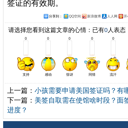
签证的有效期。
分享到：
QQ空间
新浪微博
人人网
开
请选择您看到这篇文章的心情：已有
0
人表态
0
0
0
0
0
支持
感动
惊讶
同情
流汗
上一篇：
小孩需要申请美国签证吗？有
下一篇：
美签自取需在使馆啥时段？面
进度？
相关评论